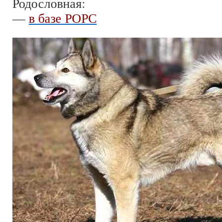
Родословная:
—
в базе РОРС