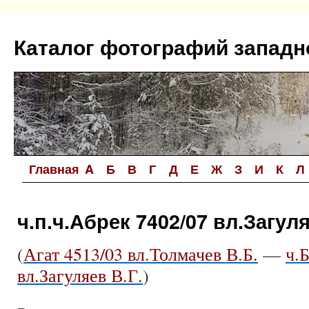
Перейти
к
Каталог фотографий западн
содержимому
Главная
A
Б
В
Г
Д
Е
Ж
З
И
К
Л
ч.п.ч.Абрек 7402/07 вл.Загуля
(
Агат 4513/03 вл.Толмачев В.Б.
—
ч.Б
вл.Загуляев В.Г.
)