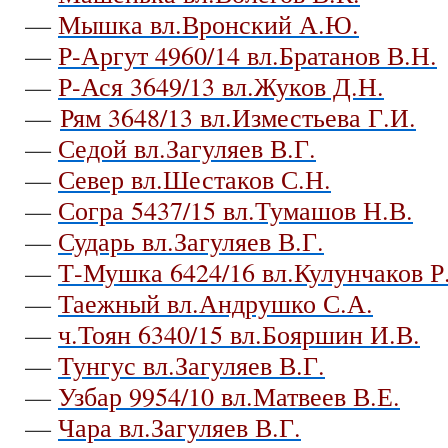
—
Мышка вл.Вронский А.Ю.
—
Р-Аргут 4960/14 вл.Братанов В.Н.
—
Р-Ася 3649/13 вл.Жуков Д.Н.
—
Рям 3648/13 вл.Изместьева Г.И.
—
Седой вл.Загуляев В.Г.
—
Север вл.Шестаков С.Н.
—
Согра 5437/15 вл.Тумашов Н.В.
—
Сударь вл.Загуляев В.Г.
—
Т-Мушка 6424/16 вл.Кулунчаков Р
—
Таежный вл.Андрушко С.А.
—
ч.Тоян 6340/15 вл.Бояршин И.В.
—
Тунгус вл.Загуляев В.Г.
—
Узбар 9954/10 вл.Матвеев В.Е.
—
Чара вл.Загуляев В.Г.