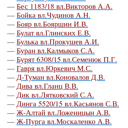
—
Бес 1183/18 вл.Викторов А.А.
—
Бойка вл.Чудинов А.Н.
—
Бояр вл.Бояршин И.В.
—
Булат вл.Глинских Е.В.
—
Булька вл.Прокушев А.И.
—
Буран вл.Калмыков С.А.
—
Бурят 6308/15 вл.Семенюк П.Г.
—
Гавря вл.Юркевич М.С.
—
Д-Туман вл.Коновалов Д.В.
—
Дива вл.Гланц В.В.
—
Дик вл.Лятковский С.А.
—
Динга 5520/15 вл.Касьянов С.В.
—
Ж-Алтай вл.Ложеницын А.В.
—
Ж-Пурга вл.Москаленко А.В.