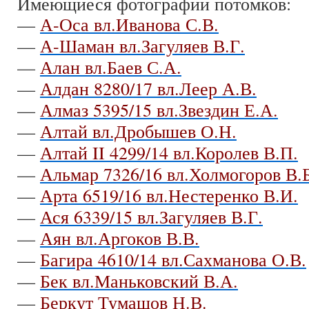
Имеющиеся фотографии потомков:
—
А-Оса вл.Иванова С.В.
—
А-Шаман вл.Загуляев В.Г.
—
Алан вл.Баев С.А.
—
Алдан 8280/17 вл.Леер А.В.
—
Алмаз 5395/15 вл.Звездин Е.А.
—
Алтай вл.Дробышев О.Н.
—
Алтай II 4299/14 вл.Королев В.П.
—
Альмар 7326/16 вл.Холмогоров В.Б
—
Арта 6519/16 вл.Нестеренко В.И.
—
Ася 6339/15 вл.Загуляев В.Г.
—
Аян вл.Аргоков В.В.
—
Багира 4610/14 вл.Сахманова О.В.
—
Бек вл.Маньковский В.А.
—
Беркут Тумашов Н.В.