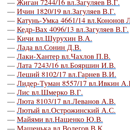
—
Жиган 7244/16 вл.Загуляев В.Г.
—
Ичин 1820/19 вл.Загуляев В.Г.
—
Катунь-Умка 4661/14 вл.Кононов Л
—
Кедр-Вах 4096/13 вл.Загуляев В.Г.
—
Кичи вл.Шурухин В.А.
—
Лада вл.Сонин Д.В.
—
Лаки-Хантер вл.Чахлов П.В.
—
Лата 7243/16 вл.Бояршин И.В.
—
Леший 8102/17 вл.Гарнев В.И.
—
Лидер-Туман 8557/17 вл.Ивкин А.
—
Лис вл.Шмерко В.Г.
—
Люта 8103/17 вл.Леванов А.В.
—
Лютый вл.Острожинский А.С.
—
Майями вл.Нащенко Ю.В.
—
Машенька вл.Волегов В.К.