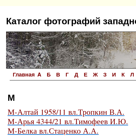
Перейти
к
Каталог фотографий западн
содержимому
Главная
A
Б
В
Г
Д
Е
Ж
З
И
К
Л
М
М-Алтай 1958/11 вл.Тропкин В.А.
М-Арья 4344/21 вл.Тимофеев И.Ю.
М-Белка вл.Стаценко А.А.