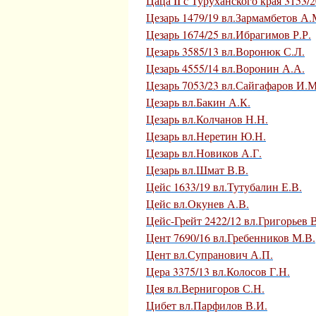
Цаца II с Туруханского края 3153/
Цезарь 1479/19 вл.Зармамбетов А.
Цезарь 1674/25 вл.Ибрагимов Р.Р.
Цезарь 3585/13 вл.Воронюк С.Л.
Цезарь 4555/14 вл.Воронин А.А.
Цезарь 7053/23 вл.Сайгафаров И.М
Цезарь вл.Бакин А.К.
Цезарь вл.Колчанов Н.Н.
Цезарь вл.Неретин Ю.Н.
Цезарь вл.Новиков А.Г.
Цезарь вл.Шмат В.В.
Цейс 1633/19 вл.Тутубалин Е.В.
Цейс вл.Окунев А.В.
Цейс-Грейт 2422/12 вл.Григорьев 
Цент 7690/16 вл.Гребенников М.В.
Цент вл.Супранович А.П.
Цера 3375/13 вл.Колосов Г.Н.
Цея вл.Вернигоров С.Н.
Цибет вл.Парфилов В.И.