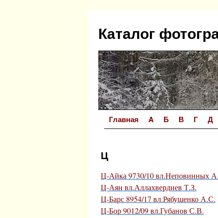
Перейти
к
Каталог фотогр
содержимому
Главная
A
Б
В
Г
Д
Ц
Ц-Айка 9730/10 вл.Неповинных А
Ц-Аян вл.Аллахвердиев Т.З.
Ц-Барс 8954/17 вл.Рябушенко А.С.
Ц-Бор 9012/09 вл.Губанов С.В.