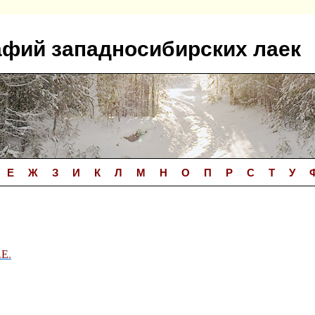
афий западносибирских лаек
Е
Ж
З
И
К
Л
М
Н
О
П
Р
С
Т
У
.Е.