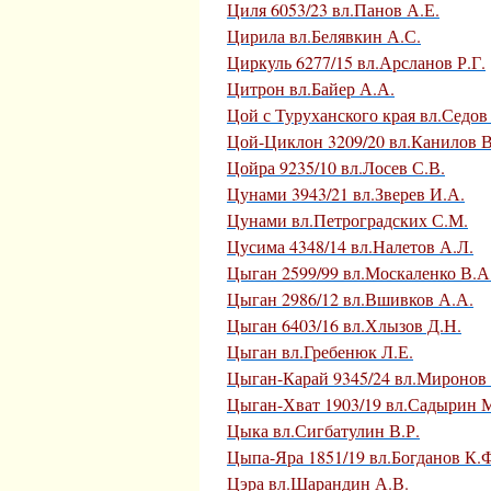
Циля 6053/23 вл.Панов А.Е.
Цирила вл.Белявкин А.С.
Циркуль 6277/15 вл.Арсланов Р.Г.
Цитрон вл.Байер А.А.
Цой с Туруханского края вл.Седов
Цой-Циклон 3209/20 вл.Канилов В
Цойра 9235/10 вл.Лосев С.В.
Цунами 3943/21 вл.Зверев И.А.
Цунами вл.Петроградских С.М.
Цусима 4348/14 вл.Налетов А.Л.
Цыган 2599/99 вл.Москаленко В.А
Цыган 2986/12 вл.Вшивков А.А.
Цыган 6403/16 вл.Хлызов Д.Н.
Цыган вл.Гребенюк Л.Е.
Цыган-Карай 9345/24 вл.Миронов 
Цыган-Хват 1903/19 вл.Садырин 
Цыка вл.Сигбатулин В.Р.
Цыпа-Яра 1851/19 вл.Богданов К.
Цэра вл.Шарандин А.В.