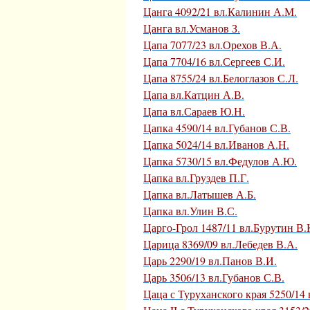
Цанга 4092/21 вл.Калинин А.М.
Цанга вл.Усманов З.
Цапа 7077/23 вл.Орехов В.А.
Цапа 7704/16 вл.Сергеев С.И.
Цапа 8755/24 вл.Белоглазов С.Л.
Цапа вл.Катцин А.В.
Цапа вл.Сараев Ю.Н.
Цапка 4590/14 вл.Губанов С.В.
Цапка 5024/14 вл.Иванов А.Н.
Цапка 5730/15 вл.Федулов А.Ю.
Цапка вл.Груздев П.Г.
Цапка вл.Латышев А.Б.
Цапка вл.Улин В.С.
Царго-Грол 1487/11 вл.Бурутин В.
Царица 8369/09 вл.Лебедев В.А.
Царь 2290/19 вл.Панов В.И.
Царь 3506/13 вл.Губанов С.В.
Цаца с Туруханского края 5250/14 