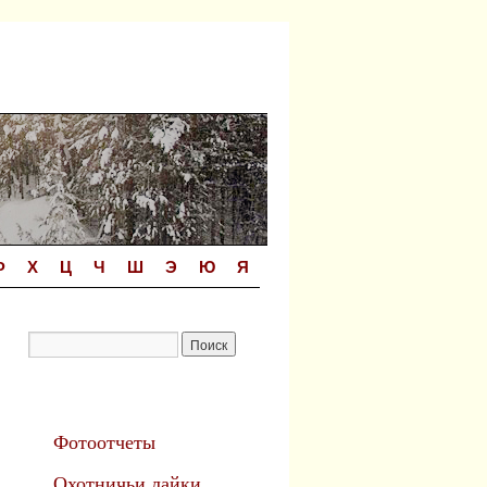
Ф
Х
Ц
Ч
Ш
Э
Ю
Я
Фотоотчеты
Охотничьи лайки.