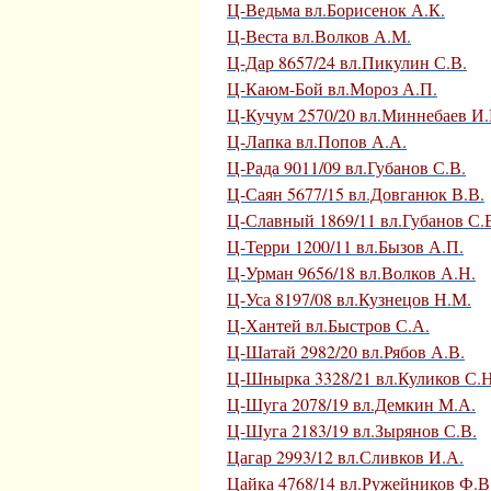
Ц-Ведьма вл.Борисенок А.К.
Ц-Веста вл.Волков А.М.
Ц-Дар 8657/24 вл.Пикулин С.В.
Ц-Каюм-Бой вл.Мороз А.П.
Ц-Кучум 2570/20 вл.Миннебаев И
Ц-Лапка вл.Попов А.А.
Ц-Рада 9011/09 вл.Губанов С.В.
Ц-Саян 5677/15 вл.Довганюк В.В.
Ц-Славный 1869/11 вл.Губанов С.
Ц-Терри 1200/11 вл.Бызов А.П.
Ц-Урман 9656/18 вл.Волков А.Н.
Ц-Уса 8197/08 вл.Кузнецов Н.М.
Ц-Хантей вл.Быстров С.А.
Ц-Шатай 2982/20 вл.Рябов А.В.
Ц-Шнырка 3328/21 вл.Куликов С.Н
Ц-Шуга 2078/19 вл.Демкин М.А.
Ц-Шуга 2183/19 вл.Зырянов С.В.
Цагар 2993/12 вл.Сливков И.А.
Цайка 4768/14 вл.Ружейников Ф.В