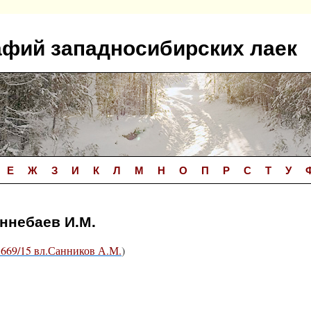
афий западносибирских лаек
Е
Ж
З
И
К
Л
М
Н
О
П
Р
С
Т
У
иннебаев И.М.
669/15 вл.Санников А.М.
)