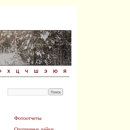
Ф
Х
Ц
Ч
Ш
Э
Ю
Я
Фотоотчеты
Охотничьи лайки.