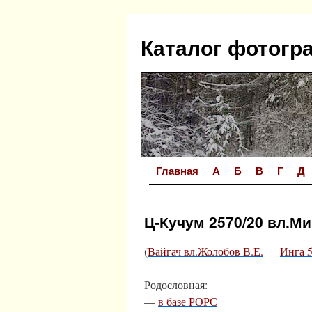
Перейти
к
Каталог фотогр
содержимому
Главная
A
Б
В
Г
Д
Ц-Кучум 2570/20 вл.М
(
Вайгач вл.Жолобов В.Е.
—
Инга 5
Родословная:
—
в базе РОРС