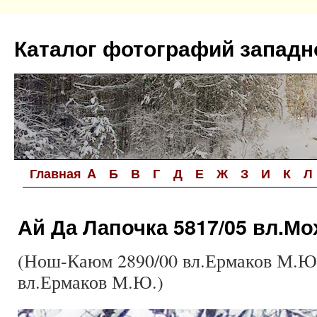
Перейти
к
Каталог фотографий западн
содержимому
Главная
A
Б
В
Г
Д
Е
Ж
З
И
К
Л
Ай Да Лапочка 5817/05 вл.Мо
(Нош-Каюм 2890/00 вл.Ермаков М.Ю.
вл.Ермаков М.Ю.)