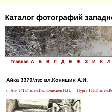
Перейти
к
Каталог фотографий западн
содержимому
Главная
A
Б
В
Г
Д
Е
Ж
З
И
К
Л
Айка 3379/лзс вл.Коняшин А.И.
(
ч.Аян 2419/лзс вл.Иконописцев И.П.
—
Пурга 1220/лзс вл.