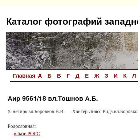
Перейти
к
Каталог фотографий западн
содержимому
Главная
A
Б
В
Г
Д
Е
Ж
З
И
К
Л
Аир 9561/18 вл.Тошнов А.Б.
(Снегирь вл.Боровков В.В. — Хантер Лиясс Рида вл.Боровко
Родословная:
—
в базе РОРС