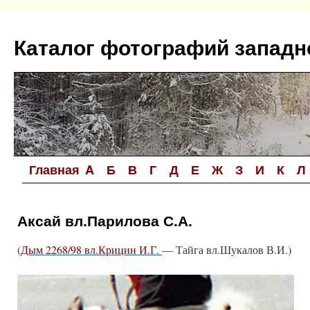
Перейти
к
Каталог фотографий западн
содержимому
Главная
A
Б
В
Г
Д
Е
Ж
З
И
К
Л
Аксай вл.Парилова С.А.
(
Дым 2268/98 вл.Крицин И.Г.
— Тайга вл.Шукалов В.И.)