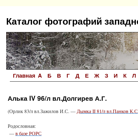
Перейти
к
Каталог фотографий западн
содержимому
Главная
A
Б
В
Г
Д
Е
Ж
З
И
К
Л
Алька IV 96/л вл.Долгирев А.Г.
(Орлик 83/л вл.Зажилов И.С. —
Дымка II 81/л вл.Панков К.С
Родословная:
—
в базе РОРС