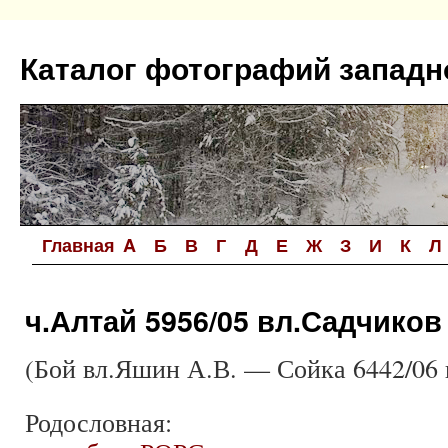
Перейти
к
Каталог фотографий западн
содержимому
Главная
A
Б
В
Г
Д
Е
Ж
З
И
К
Л
ч.Алтай 5956/05 вл.Садчиков
(Бой вл.Яшин А.В. — Сойка 6442/06 
Родословная: