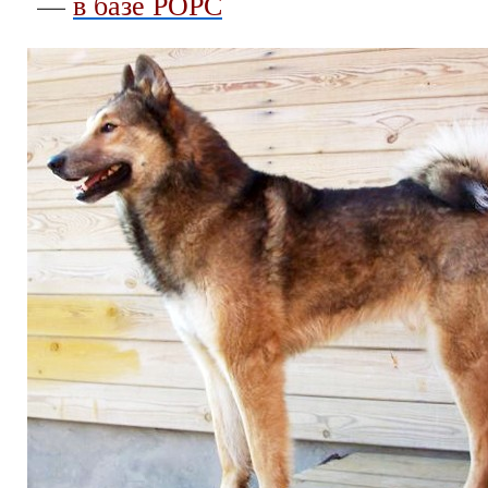
—
в базе РОРС