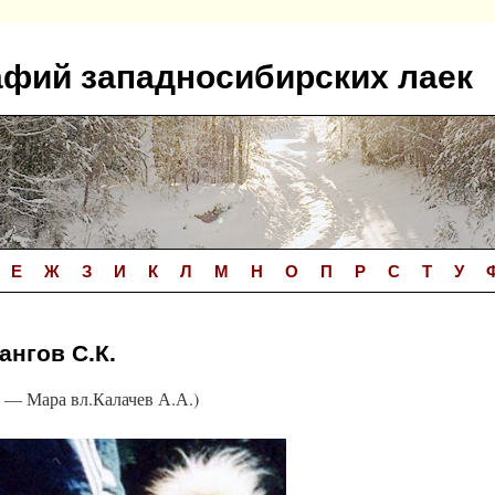
афий западносибирских лаек
Е
Ж
З
И
К
Л
М
Н
О
П
Р
С
Т
У
ангов С.К.
— Мара вл.Калачев А.А.)