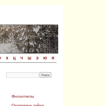
Ф
Х
Ц
Ч
Ш
Э
Ю
Я
Фотоотчеты
Охотничьи лайки.