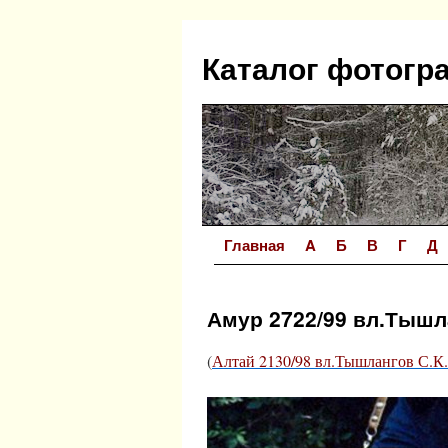
Перейти
к
Каталог фотогр
содержимому
Главная
A
Б
В
Г
Д
Амур 2722/99 вл.Тышл
(
Алтай 2130/98 вл.Тышлангов С.К.