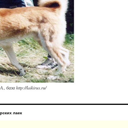
база http://laikirus.ru/
рских лаек