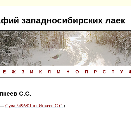
афий западносибирских лаек
Е
Ж
З
И
К
Л
М
Н
О
П
Р
С
Т
У
пкеев С.С.
—
Сува 3496/01 вл.Ипкеев С.С.
)