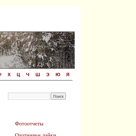
Ф
Х
Ц
Ч
Ш
Э
Ю
Я
Фотоотчеты
Охотничьи лайки.