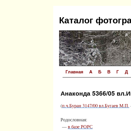
Перейти
к
Каталог фотогр
содержимому
Главная
A
Б
В
Г
Д
Анаконда 5366/05 вл.И
(
п.ч.Буран 3147/00 вл.Бугаев М.П.
Родословная:
—
в базе РОРС