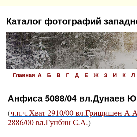
Перейти
к
Каталог фотографий западн
содержимому
Главная
A
Б
В
Г
Д
Е
Ж
З
И
К
Л
Анфиса 5088/04 вл.Дунаев Ю
(
ч.п.ч.Хват 2910/00 вл.Грищишен А.А
2886/00 вл.Гунбин С.А.
)