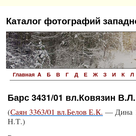
Перейти
к
Каталог фотографий западн
содержимому
Главная
A
Б
В
Г
Д
Е
Ж
З
И
К
Л
Барс 3431/01 вл.Ковязин В.Л.
(
Саян 3363/01 вл.Белов Е.К.
— Дина 1
Н.Т.)