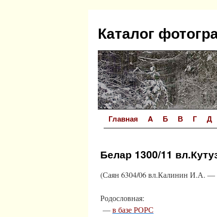
Перейти
к
Каталог фотогр
содержимому
Главная
A
Б
В
Г
Д
Белар 1300/11 вл.Куту
(Саян 6304/06 вл.Калинин И.А. — 
Родословная:
—
в базе РОРС