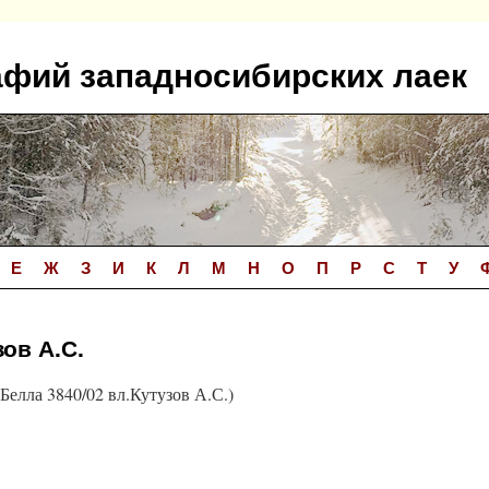
афий западносибирских лаек
Е
Ж
З
И
К
Л
М
Н
О
П
Р
С
Т
У
зов А.С.
Белла 3840/02 вл.Кутузов А.С.)