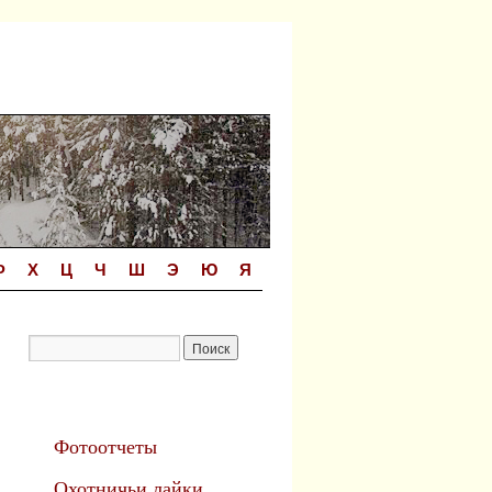
Ф
Х
Ц
Ч
Ш
Э
Ю
Я
Фотоотчеты
Охотничьи лайки.