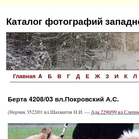
Перейти
к
Каталог фотографий западн
содержимому
Главная
A
Б
В
Г
Д
Е
Ж
З
И
К
Л
Берта 4208/03 вл.Покровский А.С.
(Нерчик 3522/01 вл.Шахматов Н.И. —
Ада 2290/99 вл.Слепн