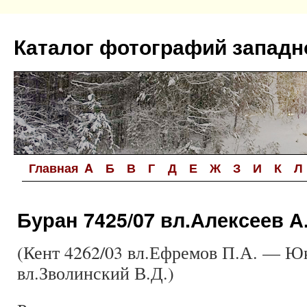
Перейти
к
Каталог фотографий западн
содержимому
Главная
A
Б
В
Г
Д
Е
Ж
З
И
К
Л
Буран 7425/07 вл.Алексеев А
(Кент 4262/03 вл.Ефремов П.А. — Юк
вл.Зволинский В.Д.)