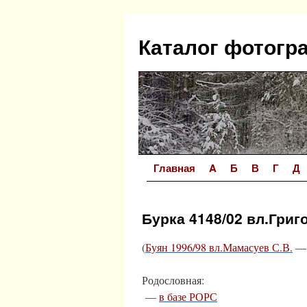
Перейти
к
Каталог фотогр
содержимому
Главная
A
Б
В
Г
Д
Бурка 4148/02 вл.Григ
(
Буян 1996/98 вл.Мамасуев С.В.
— 
Родословная:
—
в базе РОРС