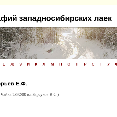
афий западносибирских лаек
Е
Ж
З
И
К
Л
М
Н
О
П
Р
С
Т
У
орьев Е.Ф.
Чайка 2832/00 вл.Барсуков В.С.)