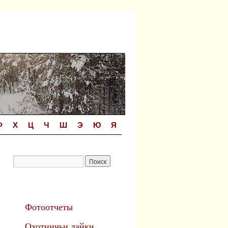
Ф
Х
Ц
Ч
Ш
Э
Ю
Я
Фотоотчеты
Охотничьи лайки.