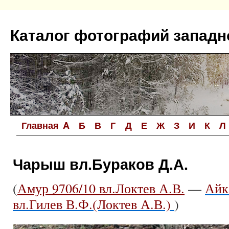
Перейти
к
Каталог фотографий западн
содержимому
Главная
A
Б
В
Г
Д
Е
Ж
З
И
К
Л
Чарыш вл.Бураков Д.А.
(
Амур 9706/10 вл.Локтев А.В.
—
Айк
вл.Гилев В.Ф.(Локтев А.В.)
)