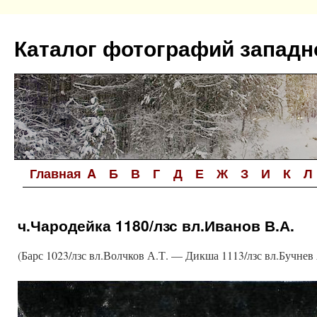
Перейти
к
Каталог фотографий западн
содержимому
Главная
A
Б
В
Г
Д
Е
Ж
З
И
К
Л
ч.Чародейка 1180/лзс вл.Иванов В.А.
(Барс 1023/лзс вл.Волчков А.Т. — Дикша 1113/лзс вл.Бучнев 