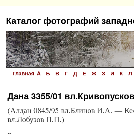
Перейти
к
Каталог фотографий западн
содержимому
Главная
A
Б
В
Г
Д
Е
Ж
З
И
К
Л
Дана 3355/01 вл.Кривопусков
(Алдан 0845/95 вл.Блинов И.А. — Ке
вл.Лобузов П.П.)