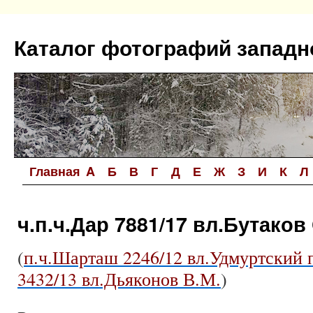
Перейти
к
Каталог фотографий западн
содержимому
Главная
A
Б
В
Г
Д
Е
Ж
З
И
К
Л
ч.п.ч.Дар 7881/17 вл.Бутаков 
(
п.ч.Шарташ 2246/12 вл.Удмуртский 
3432/13 вл.Дьяконов В.М.
)