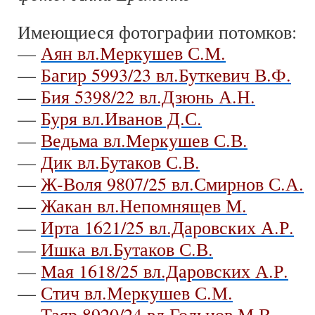
Имеющиеся фотографии потомков:
—
Аян вл.Меркушев С.М.
—
Багир 5993/23 вл.Буткевич В.Ф.
—
Бия 5398/22 вл.Дзюнь А.Н.
—
Буря вл.Иванов Д.С.
—
Ведьма вл.Меркушев С.В.
—
Дик вл.Бутаков С.В.
—
Ж-Воля 9807/25 вл.Смирнов С.А.
—
Жакан вл.Непомнящев М.
—
Ирта 1621/25 вл.Даровских А.Р.
—
Ишка вл.Бутаков С.В.
—
Мая 1618/25 вл.Даровских А.Р.
—
Стич вл.Меркушев С.М.
—
Таяр 8920/24 вл.Гольцов М.В.