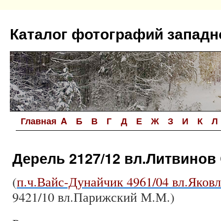
Перейти
к
Каталог фотографий западн
содержимому
Главная
A
Б
В
Г
Д
Е
Ж
З
И
К
Л
Дерель 2127/12 вл.Литвинов 
(
п.ч.Вайс-Дунайчик 4961/04 вл.Яковл
9421/10 вл.Парижский М.М.)