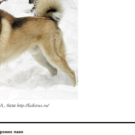
база http://laikirus.ru/
рских лаек