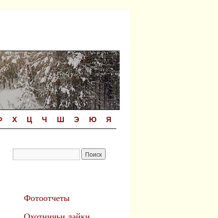
Ф
Х
Ц
Ч
Ш
Э
Ю
Я
Фотоотчеты
Охотничьи лайки.