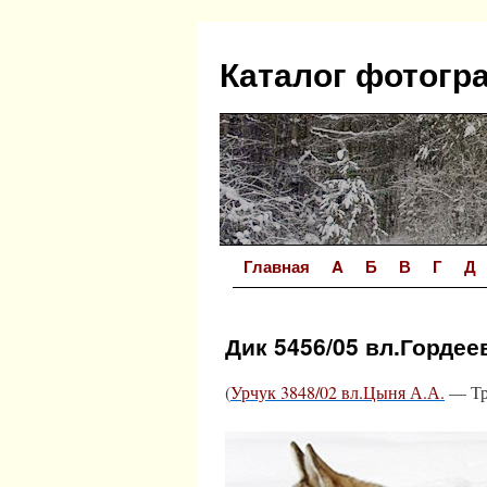
Перейти
к
Каталог фотогр
содержимому
Главная
A
Б
В
Г
Д
Дик 5456/05 вл.Гордеев
(
Урчук 3848/02 вл.Цыня А.А.
— Тра