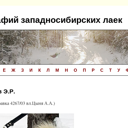
афий западносибирских лаек
Е
Ж
З
И
К
Л
М
Н
О
П
Р
С
Т
У
 Э.Р.
вка 4267/03 вл.Цыня А.А.)