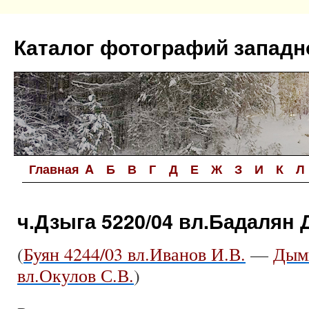
Перейти
к
Каталог фотографий западн
содержимому
Главная
A
Б
В
Г
Д
Е
Ж
З
И
К
Л
ч.Дзыга 5220/04 вл.Бадалян Д
(
Буян 4244/03 вл.Иванов И.В.
—
Дымк
вл.Окулов С.В.
)