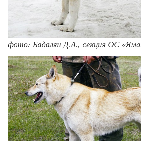
фото: Бадалян Д.А., секция ОС «Яма