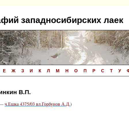
афий западносибирских лаек
Е
Ж
З
И
К
Л
М
Н
О
П
Р
С
Т
У
инкин В.П.
—
ч.Ешка 4375/03 вл.Горбунов А.Д.
)