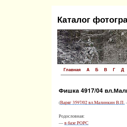
Перейти
к
Каталог фотогр
содержимому
Главная
A
Б
В
Г
Д
Фишка 4917/04 вл.Мал
(
Варяг 3597/02 вл.Малинкин В.П.
Родословная:
—
в базе РОРС