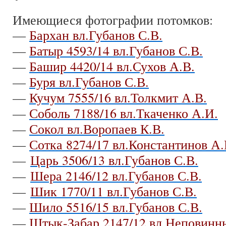
Имеющиеся фотографии потомков:
—
Бархан вл.Губанов С.В.
—
Батыр 4593/14 вл.Губанов С.В.
—
Башир 4420/14 вл.Сухов А.В.
—
Буря вл.Губанов С.В.
—
Кучум 7555/16 вл.Толкмит А.В.
—
Соболь 7188/16 вл.Ткаченко А.И.
—
Сокол вл.Воропаев К.В.
—
Сотка 8274/17 вл.Константинов А.
—
Царь 3506/13 вл.Губанов С.В.
—
Шера 2146/12 вл.Губанов С.В.
—
Шик 1770/11 вл.Губанов С.В.
—
Шило 5516/15 вл.Губанов С.В.
—
Штык-Забар 2147/12 вл.Неповинн