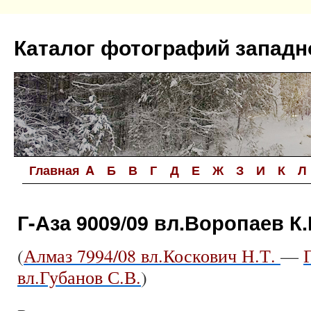
Перейти
к
Каталог фотографий западн
содержимому
Главная
A
Б
В
Г
Д
Е
Ж
З
И
К
Л
Г-Аза 9009/09 вл.Воропаев К.
(
Алмаз 7994/08 вл.Коскович Н.Т.
—
вл.Губанов С.В.
)