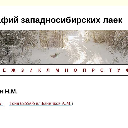
афий западносибирских лаек
Е
Ж
З
И
К
Л
М
Н
О
П
Р
С
Т
У
н Н.М.
А.
—
Тоня 6265/06 вл.Банников А.М.
)