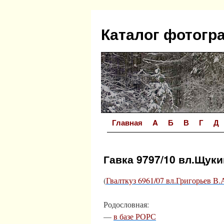
Перейти
к
Каталог фотогр
содержимому
Главная
A
Б
В
Г
Д
Гавка 9797/10 вл.Щуки
(
Гвалткуз 6961/07 вл.Григорьев В.
Родословная:
—
в базе РОРС