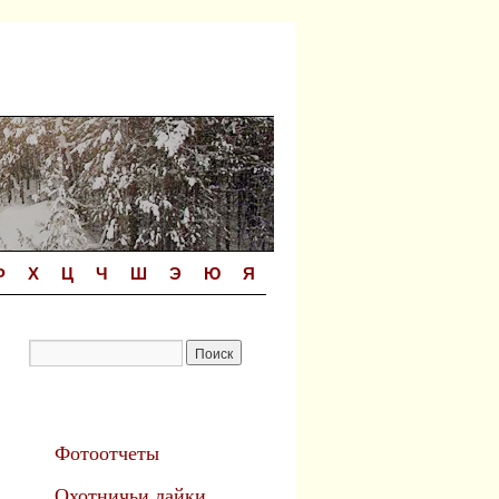
Ф
Х
Ц
Ч
Ш
Э
Ю
Я
Фотоотчеты
Охотничьи лайки.