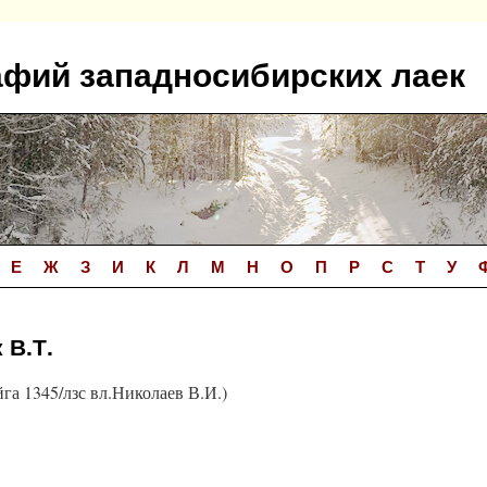
афий западносибирских лаек
Е
Ж
З
И
К
Л
М
Н
О
П
Р
С
Т
У
 В.Т.
га 1345/лзс вл.Николаев В.И.)