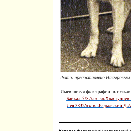
фото: предоставлено Насыровым 
Имеющиеся фотографии потомков
—
Байкал 5787/лзс вл.Хвастунцев 
—
Лея 3832/лзс вл.Радковский Д.А
Каталог фотографий западносиби