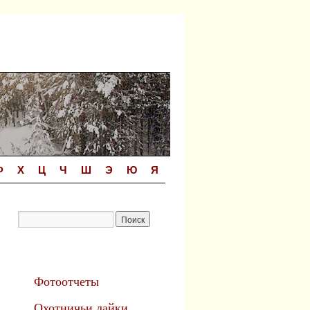
Ф
Х
Ц
Ч
Ш
Э
Ю
Я
Фотоотчеты
Охотничьи лайки.