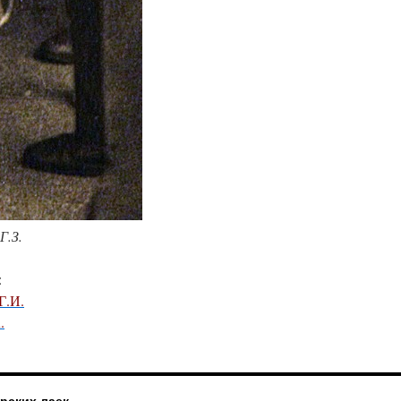
Г.З.
:
Г.И.
.
рских лаек