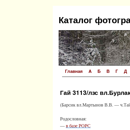
Перейти
к
Каталог фотогр
содержимому
Главная
A
Б
В
Г
Д
Гай 3113/лзс вл.Бурлак
(Барсик вл.Мартынов В.В. — ч.Тай
Родословная:
—
в базе РОРС