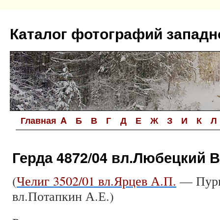
Перейти
к
Каталог фотографий западн
содержимому
Главная
A
Б
В
Г
Д
Е
Ж
З
И
К
Л
Герда 4872/04 вл.Любецкий В
(
Челиг 3502/01 вл.Ярцев А.П.
— Пурга
вл.Потапкин А.Е.)