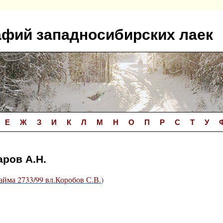
афий западносибирских лаек
Е
Ж
З
И
К
Л
М
Н
О
П
Р
С
Т
У
аров А.Н.
айма 2733/99 вл.Коробов С.В.
)