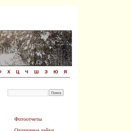
Ф
Х
Ц
Ч
Ш
Э
Ю
Я
Фотоотчеты
Охотничьи лайки.