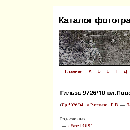
Перейти
к
Каталог фотогр
содержимому
Главная
A
Б
В
Г
Д
Гильза 9726/10 вл.Пов
(
Яр 5026/04 вл.Рассказов Е.В.
—
Л
Родословная:
—
в базе РОРС