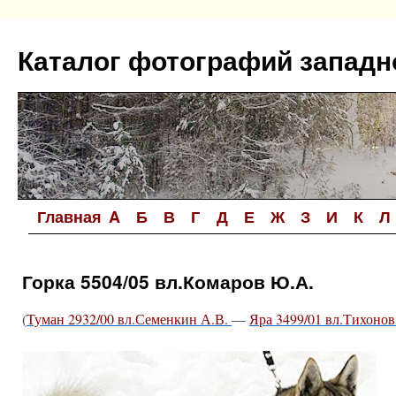
Перейти
к
Каталог фотографий западн
содержимому
Главная
A
Б
В
Г
Д
Е
Ж
З
И
К
Л
Горка 5504/05 вл.Комаров Ю.А.
(
Туман 2932/00 вл.Семенкин А.В.
—
Яра 3499/01 вл.Тихонов