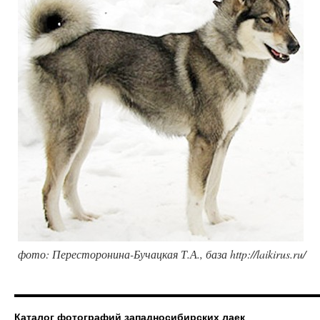
фото: Пересторонина-Бучацкая Т.А., база http://laikirus.ru/
Каталог фотографий западносибирских лаек