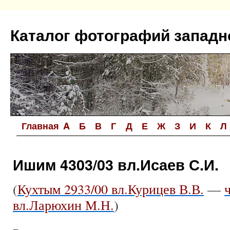
Перейти
к
Каталог фотографий западн
содержимому
Главная
A
Б
В
Г
Д
Е
Ж
З
И
К
Л
Ишим 4303/03 вл.Исаев С.И.
(
Кухтым 2933/00 вл.Курицев В.В.
—
вл.Ларюхин М.Н.
)