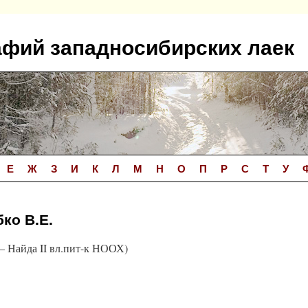
афий западносибирских лаек
Е
Ж
З
И
К
Л
М
Н
О
П
Р
С
Т
У
бко В.Е.
 Найда II вл.пит-к НООХ)