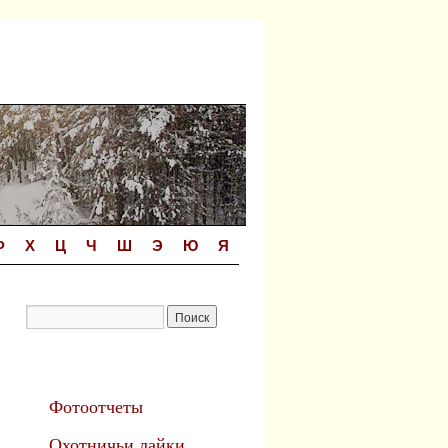
Ф
Х
Ц
Ч
Ш
Э
Ю
Я
Фотоотчеты
Охотничьи лайки.