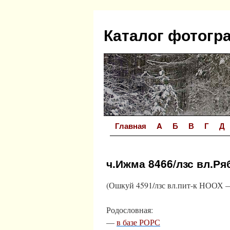
Перейти
к
Каталог фотогр
содержимому
Главная
A
Б
В
Г
Д
ч.Ижма 8466/лзс вл.Ря
(Ошкуй 4591/лзс вл.пит-к НООХ —
Родословная:
—
в базе РОРС