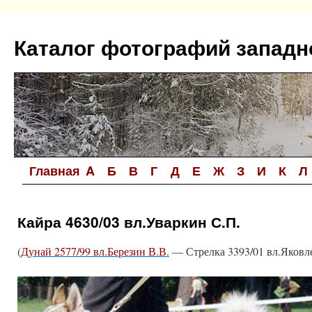
Перейти
к
Каталог фотографий западн
содержимому
Главная
A
Б
В
Г
Д
Е
Ж
З
И
К
Л
Кайра 4630/03 вл.Уваркин С.П.
(
Дунай 2577/99 вл.Березин В.В.
— Стрелка 3393/01 вл.Яковле