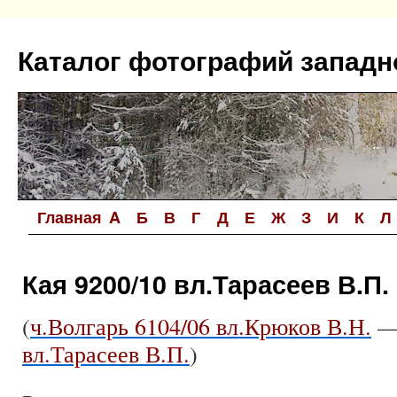
Перейти
к
Каталог фотографий западн
содержимому
Главная
A
Б
В
Г
Д
Е
Ж
З
И
К
Л
Кая 9200/10 вл.Тарасеев В.П.
(
ч.Волгарь 6104/06 вл.Крюков В.Н.
вл.Тарасеев В.П.
)