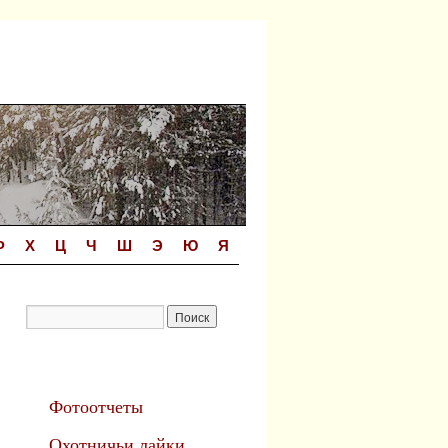
Ф
Х
Ц
Ч
Ш
Э
Ю
Я
Фотоотчеты
Охотничьи лайки.