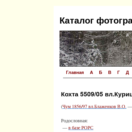
Перейти
к
Каталог фотогр
содержимому
Главная
A
Б
В
Г
Д
Кохта 5509/05 вл.Кури
(
Чум 1856/97 вл.Блаженков В.О.
Родословная:
—
в базе РОРС