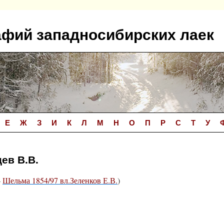
афий западносибирских лаек
Е
Ж
З
И
К
Л
М
Н
О
П
Р
С
Т
У
цев В.В.
—
Шельма 1854/97 вл.Зеленков Е.В.
)