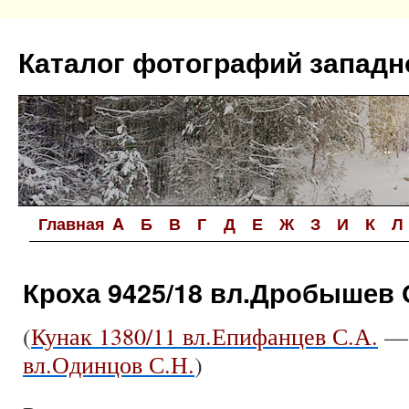
Перейти
к
Каталог фотографий западн
содержимому
Главная
A
Б
В
Г
Д
Е
Ж
З
И
К
Л
Кроха 9425/18 вл.Дробышев 
(
Кунак 1380/11 вл.Епифанцев С.А.
вл.Одинцов С.Н.
)