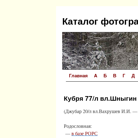
Перейти
к
Каталог фотогр
содержимому
Главная
A
Б
В
Г
Д
Кубря 77/л вл.Шныгин 
(Джубар 20/л вл.Вахрушев И.И. 
Родословная:
—
в базе РОРС