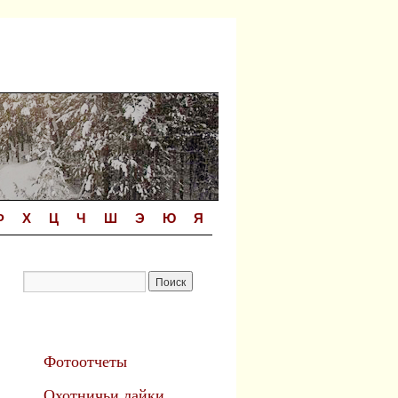
Ф
Х
Ц
Ч
Ш
Э
Ю
Я
Фотоотчеты
Охотничьи лайки.