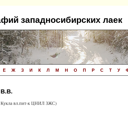
афий западносибирских лаек
Е
Ж
З
И
К
Л
М
Н
О
П
Р
С
Т
У
В.В.
— Кукла вл.пит-к ЦНИЛ ЗЖС)