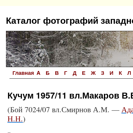
Перейти
к
Каталог фотографий западн
содержимому
Главная
A
Б
В
Г
Д
Е
Ж
З
И
К
Л
Кучум 1957/11 вл.Макаров В.
(Бой 7024/07 вл.Смирнов А.М. —
Ада
Н.Н.
)