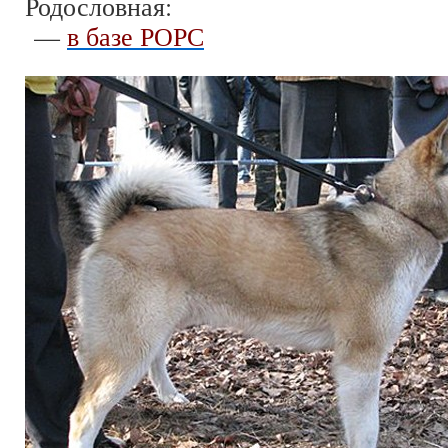
Родословная:
—
в базе РОРС