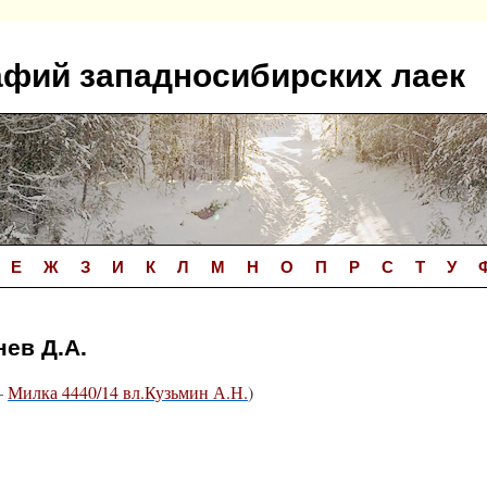
афий западносибирских лаек
Е
Ж
З
И
К
Л
М
Н
О
П
Р
С
Т
У
нев Д.А.
—
Милка 4440/14 вл.Кузьмин А.Н.
)