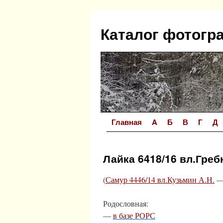
Перейти
к
Каталог фотогр
содержимому
Главная
A
Б
В
Г
Д
Лайка 6418/16 вл.Греб
(
Самур 4446/14 вл.Кузьмин А.Н.
Родословная:
—
в базе РОРС