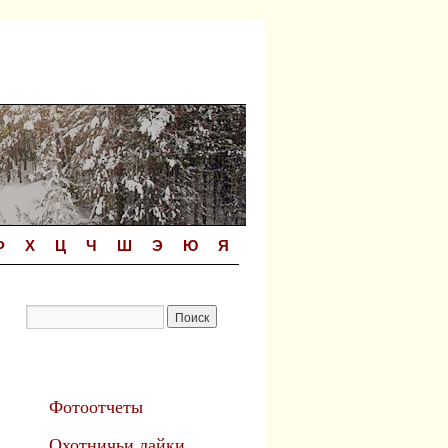
Ф
Х
Ц
Ч
Ш
Э
Ю
Я
Фотоотчеты
Охотничьи лайки.