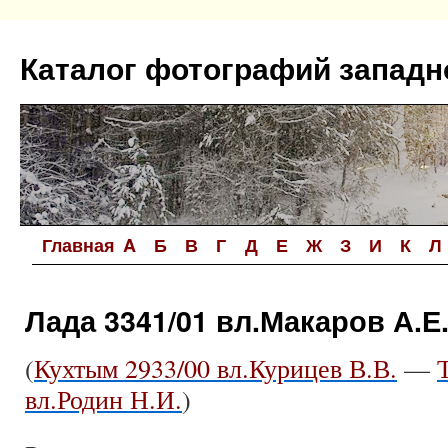
Перейти
к
Каталог фотографий западн
содержимому
Главная
A
Б
В
Г
Д
Е
Ж
З
И
К
Л
Лада 3341/01 вл.Макаров А.Е
(
Кухтым 2933/00 вл.Курицев В.В.
—
вл.Родин Н.И.
)