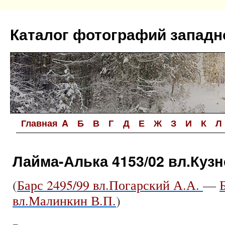
Перейти
к
Каталог фотографий западн
содержимому
Главная
A
Б
В
Г
Д
Е
Ж
З
И
К
Л
Лайма-Алька 4153/02 вл.Кузн
(
Барс 2495/99 вл.Погарский А.А.
—
вл.Малинкин В.П.
)