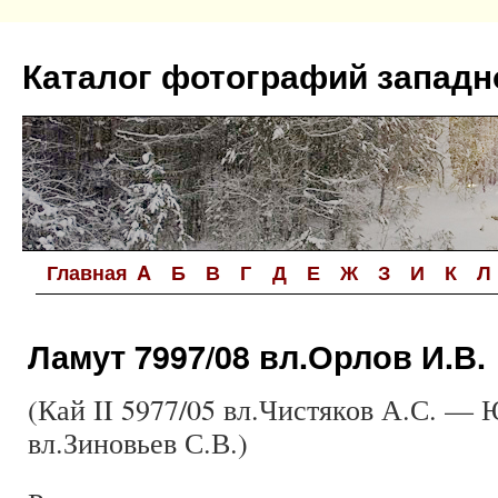
Перейти
к
Каталог фотографий западн
содержимому
Главная
A
Б
В
Г
Д
Е
Ж
З
И
К
Л
Ламут 7997/08 вл.Орлов И.В.
(Кай II 5977/05 вл.Чистяков А.С. — 
вл.Зиновьев С.В.)