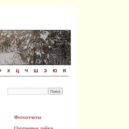
Ф
Х
Ц
Ч
Ш
Э
Ю
Я
Фотоотчеты
Охотничьи лайки.