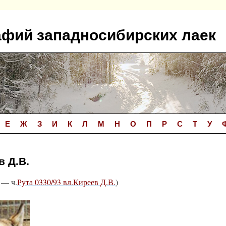
афий западносибирских лаек
Е
Ж
З
И
К
Л
М
Н
О
П
Р
С
Т
У
в Д.В.
— ч.
Рута 0330/93 вл.Киреев Д.В.
)