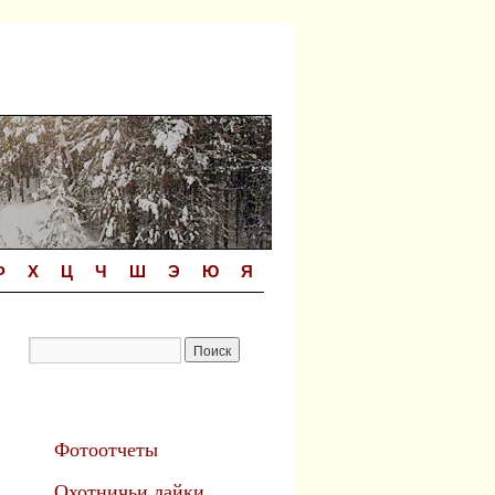
Ф
Х
Ц
Ч
Ш
Э
Ю
Я
Фотоотчеты
Охотничьи лайки.