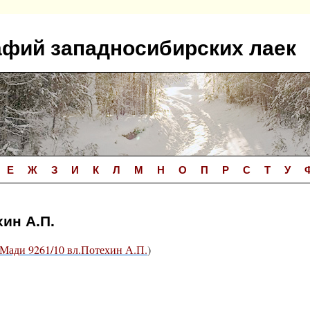
афий западносибирских лаек
Е
Ж
З
И
К
Л
М
Н
О
П
Р
С
Т
У
хин А.П.
Мади 9261/10 вл.Потехин А.П.
)