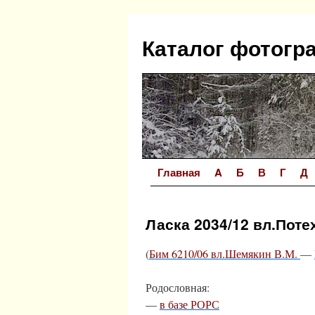
Перейти
к
Каталог фотогр
содержимому
Главная
A
Б
В
Г
Д
Ласка 2034/12 вл.Поте
(
Бим 6210/06 вл.Шемякин В.М.
—
Родословная:
—
в базе РОРС