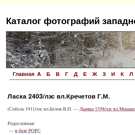
Перейти
к
Каталог фотографий западн
содержимому
Главная
A
Б
В
Г
Д
Е
Ж
З
И
К
Л
Ласка 2403/лзс вл.Кречетов Г.М.
(Соболь 1911/лзс вл.Белов В.П. —
Дымка 1358/лзс вл.Мишан
Родословная:
—
в базе РОРС