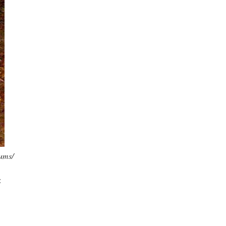
rums/
: