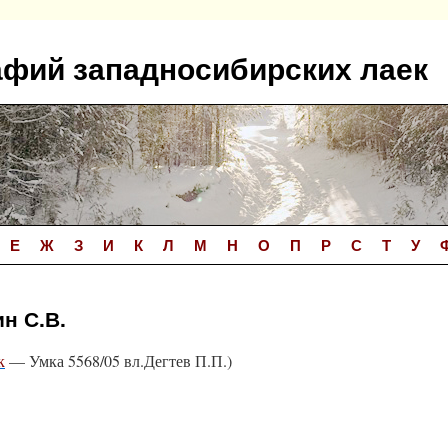
афий западносибирских лаек
Е
Ж
З
И
К
Л
М
Н
О
П
Р
С
Т
У
н С.В.
к
— Умка 5568/05 вл.Дегтев П.П.)