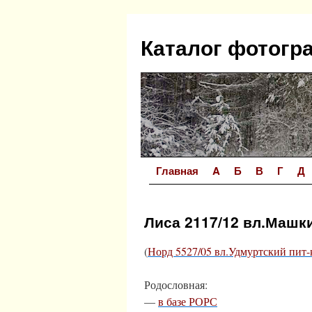
Перейти
к
Каталог фотогр
содержимому
Главная
A
Б
В
Г
Д
Лиса 2117/12 вл.Машки
(
Норд 5527/05 вл.Удмуртский пит-
Родословная:
—
в базе РОРС