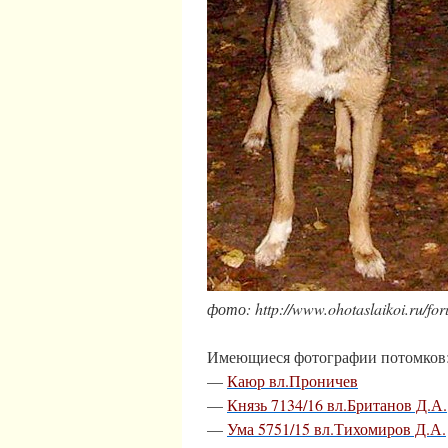
фото: http://www.ohotaslaikoi.ru/fo
Имеющиеся фотографии потомков
—
Каюр вл.Проничев
—
Князь 7134/16 вл.Британов Д.А.
—
Ума 5751/15 вл.Тихомиров Д.А.