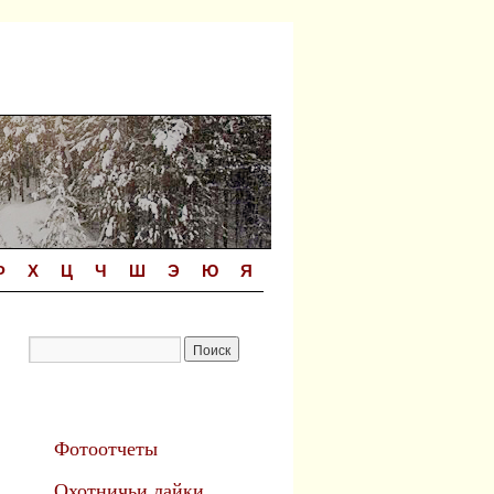
Ф
Х
Ц
Ч
Ш
Э
Ю
Я
Фотоотчеты
Охотничьи лайки.