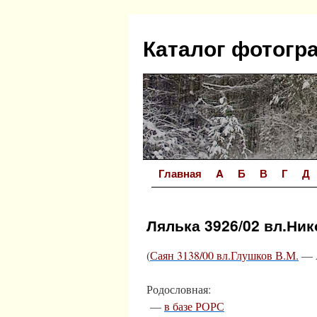
Перейти
к
Каталог фотогр
содержимому
Главная
A
Б
В
Г
Д
Лялька 3926/02 вл.Ни
(
Саян 3138/00 вл.Глушков В.М.
— А
Родословная:
—
в базе РОРС