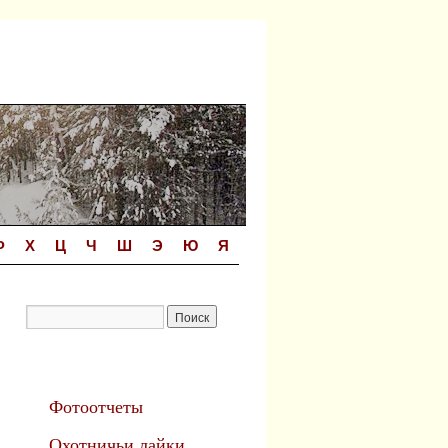
Ф
Х
Ц
Ч
Ш
Э
Ю
Я
Фотоотчеты
Охотничьи лайки.