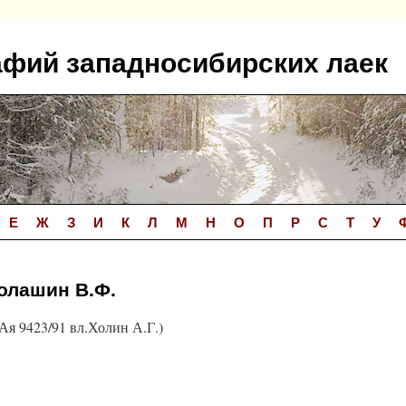
афий западносибирских лаек
Е
Ж
З
И
К
Л
М
Н
О
П
Р
С
Т
У
колашин В.Ф.
я 9423/91 вл.Холин А.Г.)