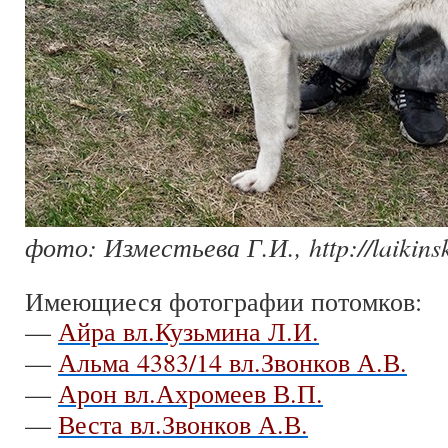
фото: Изместьева Г.И., http://laikinsk
Имеющиеся фотографии потомков:
—
Айра вл.Кузьмина Л.И.
—
Альма 4383/14 вл.Звонков А.В.
—
Арон вл.Ахромеев В.П.
—
Веста вл.Звонков А.В.