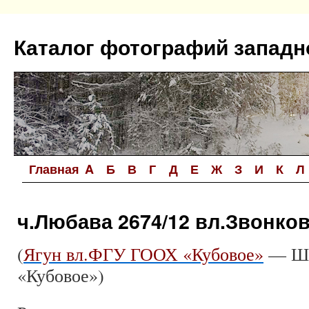
Перейти
к
Каталог фотографий западн
содержимому
Главная
A
Б
В
Г
Д
Е
Ж
З
И
К
Л
ч.Любава 2674/12 вл.Звонков
(
Ягун вл.ФГУ ГООХ «Кубовое»
— Ши
«Кубовое»)